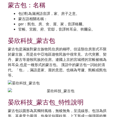
蒙古包：名稱
包(博)為滿洲語音譯，家、房子之意。
蒙古語相關名稱：
ger：氈包、房、舍、屋、家，音譯格爾。
官帳、宮殿、府、官邸，音譯斡耳朵、斡爾朵。
晏欣科技_蒙古包
蒙古包是滿族對蒙古族牧民住房的稱呼。但這類住房形式不限
於蒙古族，而是在中亞地區遊牧民族中很常見。古代突厥、契
丹、蒙古等遊牧民族的住房。遼國上京的宮城裡的宮帳被稱為
斡耳朵,也是一種形式的蒙古包。 漢語中的蒙古包一詞始於清
代。「包」，滿語是家、屋的意思。也稱為穹廬、氈帳或氈包
等。
晏欣科技_蒙古包_特性說明
蒙古包以圆形為其獨特風格，無棱無角，呈流線形。包頂為拱
形，其承受力最强，包身近似圆柱形，上下形成一個强固的整