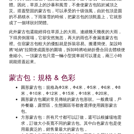
體。因此，草原上的沙暴和風雪，不會使蒙古包陷於滅頂之
災。搭蓋堅固的蒙古包，可以承受的十级強風，由於包頂是圆
的不易積水，下雨落雪的時候，把蒙古包的頂氈蓋上，它就形
成了一個球狀封閉體。
此外蒙古包還能經得住草原上的大雨。連續幾天幾夜的大雨，
下得房倒屋塌，它卻安然無恙，再大的雨也不會漏進蒙古包
裡。住宿蒙古包較大的優點就是拆裝容易。搬遷簡便。架設時
將“哈納”拉開便成圆形的圍墙，拆卸時將哈納折疊合回去體積便
會縮小。一頂蒙古包只需一輛小型貨車就可以運走，兩三小時
就能搭蓋起來。
蒙古包：規格 & 色彩
圓形蒙古包：規格為Φ3米，Φ4米，Φ5米，Φ6米，Φ8
米，Φ10米，Φ12米，Φ15米，Φ18米，Φ20米。
圓形蒙古包屬於常見傳統的蒙古包形狀。一般農場，戶
外餐廳，露營區，生態園區等都會選擇使用圓形蒙古
包。
方形蒙古包：所有尺寸都可以訂做，還可以根據場地需
求，訂做大小長寬不同的蒙古包。其中白色蒙古包是使
用最廣泛的，銷售量最大的蒙古包，