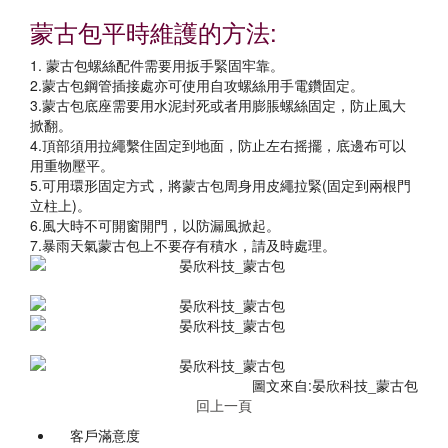
蒙古包平時維護的方法:
1. 蒙古包螺絲配件需要用扳手緊固牢靠。
2.蒙古包鋼管插接處亦可使用自攻螺絲用手電鑽固定。
3.蒙古包底座需要用水泥封死或者用膨脹螺絲固定，防止風大
掀翻。
4.頂部須用拉繩繫住固定到地面，防止左右摇擺，底邊布可以
用重物壓平。
5.可用環形固定方式，將蒙古包周身用皮繩拉緊(固定到兩根門
立柱上)。
6.風大時不可開窗開門，以防漏風掀起。
7.暴雨天氣蒙古包上不要存有積水，請及時處理。
圖文來自:晏欣科技_蒙古包
回上一頁
客戶滿意度