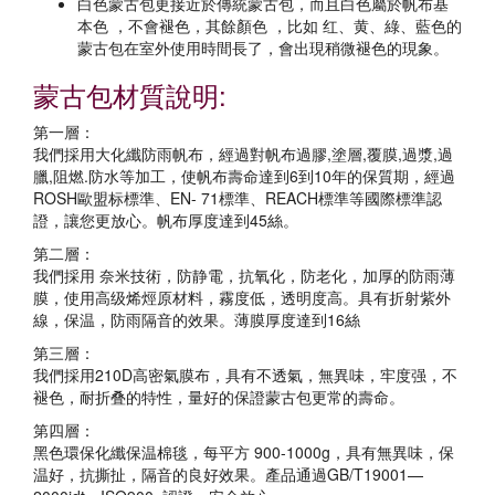
白色蒙古包更接近於傳統蒙古包，而且白色屬於帆布基
本色 ，不會褪色，其餘顏色 ，比如 红、黄、綠、藍色的
蒙古包在室外使用時間長了，會出現稍微褪色的現象。
蒙古包材質說明:
第一層：
我們採用大化纖防雨帆布，經過對帆布過膠,塗層,覆膜,過漿,過
臘,阻燃.防水等加工，使帆布壽命達到6到10年的保質期，經過
ROSH歐盟标標準、EN- 71標準、REACH標準等國際標準認
證，讓您更放心。帆布厚度達到45絲。
第二層：
我們採用 奈米技術，防静電，抗氧化，防老化，加厚的防雨薄
膜，使用高级烯烴原材料，霧度低，透明度高。具有折射紫外
線，保温，防雨隔音的效果。薄膜厚度達到16絲
第三層：
我們採用210D高密氣膜布，具有不透氣，無異味，牢度强，不
褪色，耐折叠的特性，量好的保證蒙古包更常的壽命。
第四層：
黑色環保化纖保温棉毯，每平方 900-1000g，具有無異味，保
温好，抗撕扯，隔音的良好效果。產品通過GB/T19001—