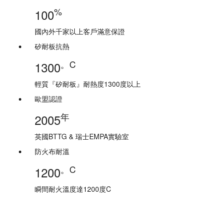
%
100
國內外千家以上客戶滿意保證
矽耐板抗熱
。C
1300
輕質『矽耐板』耐熱度1300度以上
歐盟認證
年
2005
英國BTTG & 瑞士EMPA實驗室
防火布耐溫
。C
1200
瞬間耐火溫度達1200度C