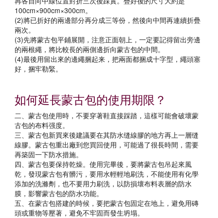
再各自向中線位置對折三次後踩實。疊好後的尺寸大約是
100cm×900cm×300cm。
(2)將已折好的兩邊部分再分成三等份，然後向中間再連續折疊
兩次。
(3)先將蒙古包平鋪展開，注意正面朝上，一定要記得留出旁邊
的兩根繩，將比較長的兩側邊折向蒙古包的中間。
(4)最後用留出來的邊繩捆起来，把兩面都捆成十字型，繩頭塞
好，捆牢勒緊。
如何延長蒙古包的使用期限？
二、蒙古包使用時，不要穿著鞋直接踩踏，這樣可能會破壞蒙
古包的布料强度。
三、蒙古包新買來後建議要在其防水缝線膠的地方再上一層缝
線膠。蒙古包重出廠到您買回使用，可能過了很長時間，需要
再築固一下防水措施。
四、蒙古包要保持乾燥。使用完畢後，要將蒙古包吊起來風
乾，發現蒙古包有髒污，要用水輕輕地刷洗，不能使用有化學
添加的洗滌劑，也不要用力刷洗，以防損壞布料表層的防水
膜，影響蒙古包的防水功能。
五、在蒙古包搭建的時候，要把蒙古包固定在地上，避免用磚
頭或重物等壓著，避免不牢固而發生坍塌。