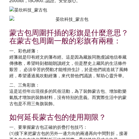
2000idt，ISO900..認證。安全放心。
蒙古包周圍扦插的彩旗是什麼意思？
在蒙古包周圍一般的彩旗有兩種：
一、彩色經藩：
經藩就是印有經文的藩布經。這是因為藏族同胞虔誠地信奉藏
傳佛教，希望時刻都能朗讀經文，但是歷史上藏民的生活條件
艱苦， 必須辛苦的勞動才能维持生計，於是他們就造就了風轉
經，希望通過風吹動經藩，來代替他們誦讀，幫助心靈升華。
二、三角彩旗：
這是近些年出現很多的民俗活動，為了裝飾蒙古包、增加歡樂
氣氛才增加的裝飾材料，没有特别的意義。而實際生活中的蒙
古包是不用三角旗裝飾。
如何延長蒙古包的使用期限？
一、要掌握蒙古包正確的折疊打包技巧：
(1)接下來把蒙古包的另外一邊方向的兩邊再向中間對折，接著