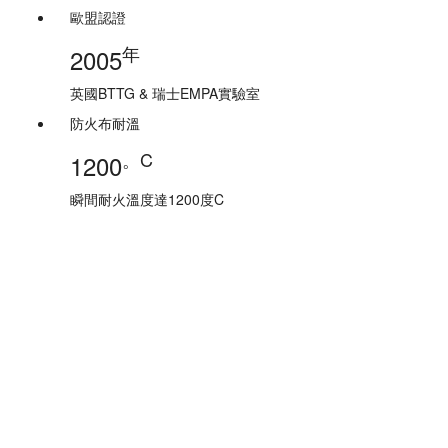
歐盟認證
年
2005
英國BTTG & 瑞士EMPA實驗室
防火布耐溫
。C
1200
瞬間耐火溫度達1200度C