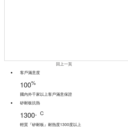
回上一頁
客戶滿意度
%
100
國內外千家以上客戶滿意保證
矽耐板抗熱
。C
1300
輕質『矽耐板』耐熱度1300度以上