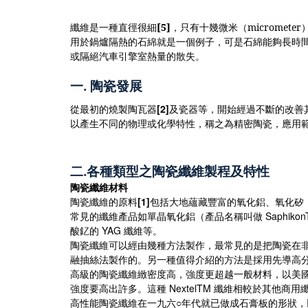
纖維是一種直徑很細
[5]
，只有十幾微米（
micrometer
用於鍋爐隔熱的石綿就是一個例子，可是石綿能夠長時
或隔絕汽車引擎室熱量的散失。
一
.
陶瓷發展
[2]
從最初的燒製陶瓦器
及瓷器等，開始經過不斷的改善
以產生不同的物理或化學特性，稱之為精密陶瓷，應用
二
.
各種類型之陶瓷纖維製程及特性
陶瓷纖維材料
[1]
陶瓷纖維的原料
包括大地蘊藏豐富的氧化鋁、氧化矽
Saphiko
常見的纖維產品如單晶氧化鋁（產品名稱叫做
YAG
酸釔的
纖維等。
陶瓷纖維可以經由幾種方法製作，最常見的是把陶瓷在
融抽絲法製作的。另一種值得介紹的方法是採用先導高
高級的陶瓷纖維緻密度高，強度更超越一般材料，以美
NextelTM
強度要高出許多。這種
纖維相較於其他商用
○
高性能陶瓷纖維在一九六
年代就已做成石膏板的形狀，