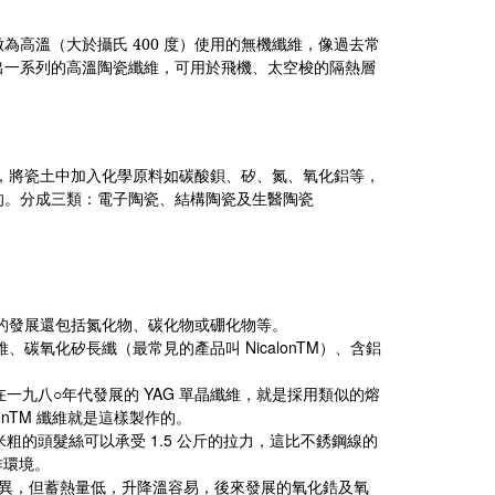
做為高溫（大於攝氏
400
度）使用的無機纖維，像過去常
出一系列的高溫陶瓷纖維，可用於飛機、太空梭的隔熱層
，將瓷土中加入化學原料如碳酸鋇、矽、氮、氧化鋁等，
的。分成三類：電子陶瓷、結構陶瓷及生醫陶瓷
的發展還包括氮化物、碳化物或硼化物等。
NicalonTM
維、碳氧化矽長纖（最常見的產品叫
）、含鋁
○
YAG
在一九八
年代發展的
單晶纖維，就是採用類似的熔
lonTM
纖維就是這樣製作的。
1.5
米粗的頭髮絲可以承受
公斤的拉力，這比不銹鋼線的
作環境。
異，但蓄熱量低，升降溫容易，後來發展的氧化鋯及氧