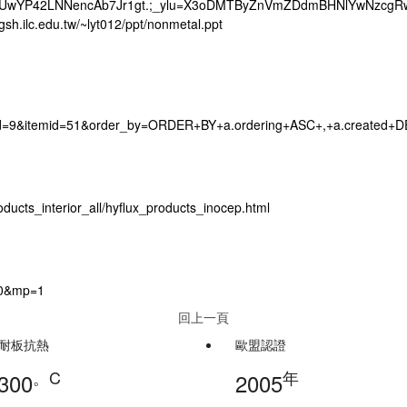
lt=A8tUwYP42LNNencAb7Jr1gt.;_ylu=X3oDMTByZnVmZDdmBHNlYwNz
h.ilc.edu.tw/~lyt012/ppt/nonmetal.ppt
id=9&itemid=51&order_by=ORDER+BY+a.ordering+ASC+,+a.created+
ucts_interior_all/hyflux_products_inocep.html
40&mp=1
回上一頁
耐板抗熱
歐盟認證
。C
年
300
2005