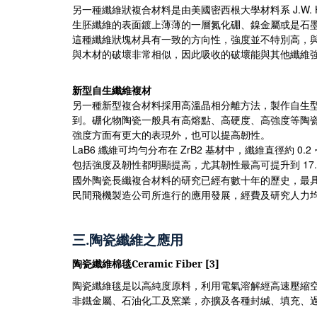
J.W. 
另一種纖維狀複合材料是由美國密西根大學材料系
生胚纖維的表面鍍上薄薄的一層氮化硼、鎳金屬或是石
這種纖維狀塊材具有一致的方向性，強度並不特別高，
與木材的破壞非常相似，因此吸收的破壞能與其他纖維
新型自生纖維複材
另一種新型複合材料採用高溫晶相分離方法，製作自生
到。硼化物陶瓷一般具有高熔點、高硬度、高強度等陶
強度方面有更大的表現外，也可以提高韌性。
LaB6
ZrB2
0.2 
纖維可均勻分布在
基材中，纖維直徑約
17
包括強度及韌性都明顯提高，尤其韌性最高可提升到
國外陶瓷長纖複合材料的研究已經有數十年的歷史，最
民間飛機製造公司所進行的應用發展，經費及研究人力
三
.
陶瓷纖維之應用
陶瓷纖維棉毯
Ceramic Fiber [3]
陶瓷纖維毯是以高純度原料，利用電氣溶解經高速壓縮
非鐵金屬、石油化工及窯業，亦擴及各種封緘、填充、