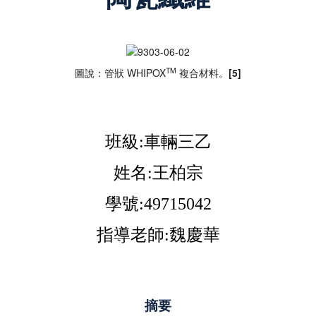
TM
WHIPOX
[5]
圖說：管狀
複合材料。
班級
:
車輛三乙
姓名
:
王柏宗
學號
:49715042
指導老師
:
魏慶華
摘要