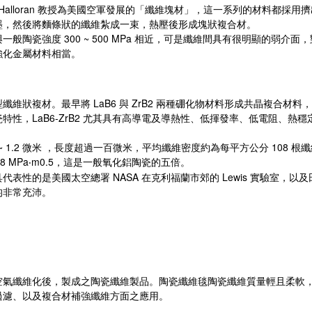
Halloran
教授為美國空軍發展的「纖維塊材」，這一系列的材料都採用擠
墨，然後將麵條狀的纖維紮成一束，熱壓後形成塊狀複合材。
300 ~ 500 MPa
與一般陶瓷強度
相近，可是纖維間具有很明顯的弱介面，
強化金屬材料相當。
LaB6
ZrB2
型纖維狀複材。最早將
與
兩種硼化物材料形成共晶複合材料，
LaB6-ZrB2
瓷特性，
尤其具有高導電及導熱性、低揮發率、低電阻、熱穩
~ 1.2
108
微米
，長度超過一百微米，平均纖維密度約為每平方公分
根纖
.8 MPa
m0.5
，這是一般氧化鋁陶瓷的五倍。
‧
NASA
Lewis
具代表性的是美國太空總署
在克利福蘭市郊的
實驗室，以及
均非常充沛。
空氣纖維化後，製成之陶瓷纖維製品。陶瓷纖維毯陶瓷纖維質量輕且柔軟
過濾、以及複合材補強纖維方面之應用。