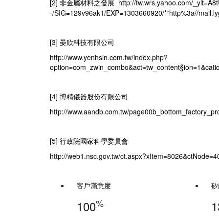
[2]
http://tw.wrs.yahoo.com/_y
非金屬材料之發展
-/SIG=129v96ak1/EXP=1303660920/**http%3a//mail.lygs
[3]
晏欣科技有限公司
http://www.yenhsin.com.tw/index.php?
option=com_zwin_combo&act=tw_content§ion=1&cat
[4]
博精儀器股份有限公司
http://www.aandb.com.tw/page00b_bottom_factory_prod
[5]
行政院國家科學委員會
http://web1.nsc.gov.tw/ct.aspx?xItem=8026&ctNode=
客戶滿意度
矽
%
100
1