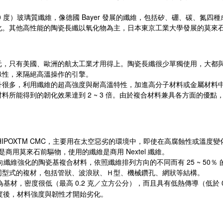
。
0
Bayer
度）玻璃質纖維，像德國
發展的纖維，包括矽、硼、碳、氮四種
化。其他高性能的陶瓷長纖以氧化物為主，日本東京工業大學發展的莫來
元，只有美國、歐洲的航太工業才用得上。陶瓷長纖很少單獨使用，大都
緣性，來隔絕高溫操作的引擎。
升很多，利用纖維的超高強度與耐高溫特性，加進高分子材料或金屬材料
2 ~ 3
材料所能得到的韌化效果達到
倍。由於複合材料兼具各方面的優點
IPOXTM CMC
，主要用在太空惡劣的環境中，即使在高腐蝕性或溫度變
Nextel
是商用莫來石前驅物，使用的纖維是商用
纖維。
25 ~ 50
向纖維強化的陶瓷基複合材料，依照纖維排列方向的不同而有
％
同型式的複材，包括管狀、波浪狀、Ｈ型、機械鑽孔、網狀等結構。
0.2
為基材，密度很低（最高
克／立方公分），而且具有低熱傳導（低於
度後，材料強度與韌性才開始劣化。