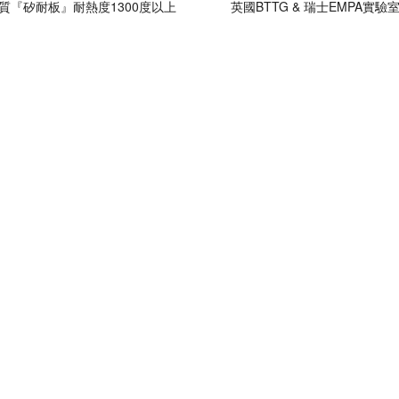
質『矽耐板』耐熱度1300度以上
英國BTTG & 瑞士EMPA實驗