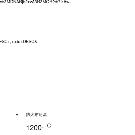
cgRwb3MDNARjb2xvA3R3MQR2dGlkAw-
DESC+,+a.id+DESC&
防火布耐溫
。C
1200