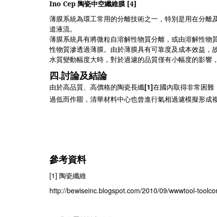
Ino Cep
陶瓷中空纖維膜
[4]
薄膜系統為環工常用的分離技術之一，特別是用在分離
道液流。
薄膜系統具有將微粒自溶解性物質分離，或由溶解性物
性物質滲透過薄膜。由於薄膜具有可靠度及成本效益，
水質變動幅度大時，對於過濾的品質僅有小幅度的影響
四
.
討論及結論
[1]
由於高品質、高價格的陶瓷長纖
在國內取得非常困難
過低而作罷，清華材料中心也曾進行氣相過濾模擬形成
參考資料
[1]
陶瓷纖維
http://bewiseinc.blogspot.com/2010/09/wwwtool-toolc