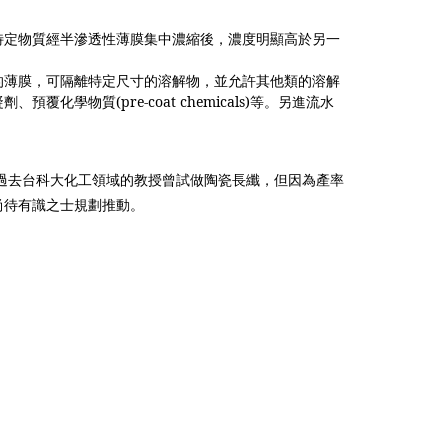
特定物質經半滲透性薄膜集中濃縮後，濃度明顯高於另一
的薄膜，可隔離特定尺寸的溶解物，並允許其他類的溶解
凝劑、預覆化學物質
(pre-coat chemicals)
等。另進流水
過去台科大化工領域的教授曾試做陶瓷長纖，但因為產率
尚待有識之士規劃推動。