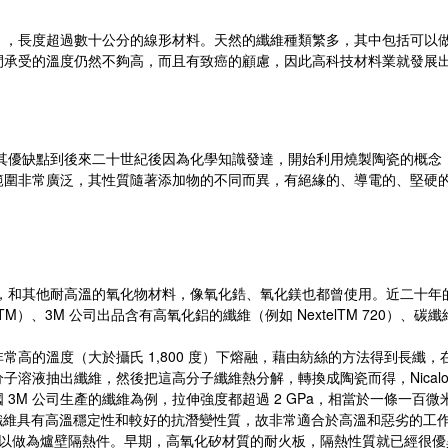
），長度超過數十公分的線形材料。天然的纖維種類繁多，其中包括可以
間承受的溫度仍然不夠高，而且有致癌的顧慮，因此高科技材料業就發展
其優缺點到後來二十世紀後因為化學知識發達，開始利用燒製陶瓷的概念
範圍非常廣泛，其性質隨著添加物的不同而異，有絕緣的、導電的、堅硬
，和其他耐高溫的氧化物材料，像氧化鋯、氧化鎂也都曾使用。近二十年
nTM
3M
NextelTM 720
）、
公司出品含有高氧化鋁的纖維（例如
）、碳纖
1,800
非常高的溫度（大於攝氏
度）下熔融，藉由紡絲的方法得到長纖，
Nica
分子溶液抽出纖維，然後把這高分子纖維熱分解，轉換成陶瓷而得，
3M
2 GPa
國
公司生產的纖維為例，拉伸強度都超過
，相當於一條一百微
纖維具有高溫穩定性和較好的抗潛變性質，故非常適合於高溫和惡劣的工
以做為爐壁隔熱件。早期，高氧化矽材質的耐火板，隔熱性質就已經很優