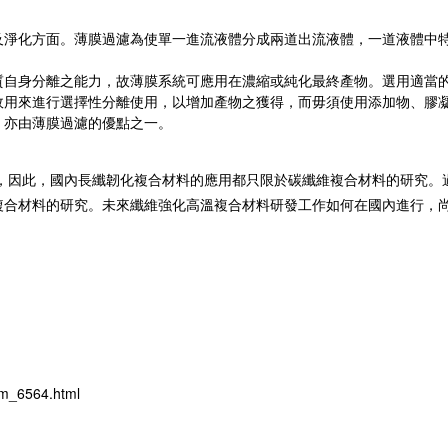
及淨化方面。薄膜過濾為使單一進流液體分成兩道出流液體，一道液體中
質自身分離之能力，故薄膜系統可應用在濃縮或純化最終產物。選用適當
故用來進行選擇性分離使用，以增加產物之獲得，而毋須使用添加物、膠
，亦由薄膜過濾的優點之一。
，因此，國內長纖韌化複合材料的應用都只限於碳纖維複合材料的研究。
複合材料的研究。未來纖維強化高溫複合材料研發工作如何在國內進行，
om_6564.html