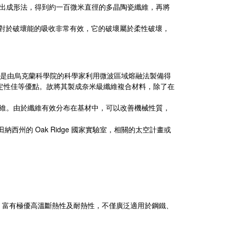
出成形法，得到約一百微米直徑的多晶陶瓷纖維，再將
對於破壞能的吸收非常有效，它的破壞屬於柔性破壞，
是由烏克蘭科學院的科學家利用微波區域熔融法製備得
定性佳等優點。故將其製成奈米級纖維複合材料，除了在
維。由於纖維有效分布在基材中，可以改善機械性質，
Oak Ridge
田納西州的
國家實驗室，相關的太空計畫或
，富有極優高溫斷熱性及耐熱性，不僅廣泛適用於鋼鐵、