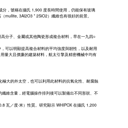
1,900
成分，號稱在攝氏
度長時間使用，仍能保有玻璃
mullite, 3Al2O3 * 2SiO2
石（
）纖維也有很好的前景。
○
與高分子、金屬或其他陶瓷形成複合材料，早在一九四
中，可以明顯提高複合材料的平均強度與韌性，以及耐用
，用量大且價廉的建築材料，航太引擎及精密機械中均有
化極大的外太空，也可以利用此材料的抗氧化性、耐腐蝕
的纖維含量，經電腦操作排列後可以製備出不同形狀、不
0.8
WHIPOX
1,200
瓦／度
米）性質。研究顯示
在攝氏
‧