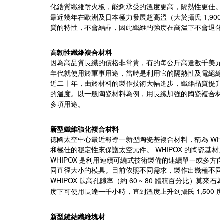
化鋯質纖維耐火板，能夠承受的溫度更高，隔熱性更佳
1,90
最近幾年在歐洲及日本極力發展超高溫（大於攝氏
質的特性，不會結晶，因此纖維的強度在高溫下不會退
高韌性纖維複合材料
因為高品質長纖的價格非常貴，有的每公斤高達數千美
年代就使用於軍事用途，當時是利用它的隔熱性及電絕
近二十年，由於材料的製作技術大幅進步，纖維品質提
的溫度。以一般陶瓷材料為例，用長纖加強的陶瓷複合
多項用途。
新型纖維強化複合材料
WH
德國太空中心最近報導一新型陶瓷基複合材料，稱為
WHIPOX
和極佳的穩定性來保護太空元件。
的陶瓷基材
WHIPOX
是利用連續可繞式技術製備的連續單一或多方
同直徑大小的模具。目前依照不同需求，製作出幾種不
WHIPOX
60 ~ 80
以高孔隙率（約
體積百分比）莫來石
1,500
度下可使用長達一千小時，直到溫度上升到攝氏
新型鍵結纖維塊材