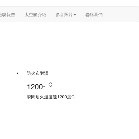
檢驗報告
太空艙介紹
影音照片
聯絡我們
防火布耐溫
。C
1200
室
瞬間耐火溫度達1200度C