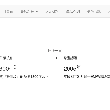
回首頁
晏欣科技
防火材料
產品介紹
晏欣快訊
回上一頁
耐板抗熱
歐盟認證
。C
年
300
2005
質『矽耐板』耐熱度1300度以上
英國BTTG & 瑞士EMPA實驗