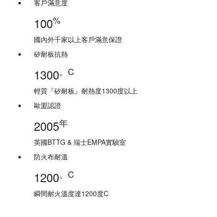
客戶滿意度
%
100
國內外千家以上客戶滿意保證
矽耐板抗熱
。C
1300
輕質『矽耐板』耐熱度1300度以上
歐盟認證
年
2005
英國BTTG & 瑞士EMPA實驗室
防火布耐溫
。C
1200
瞬間耐火溫度達1200度C