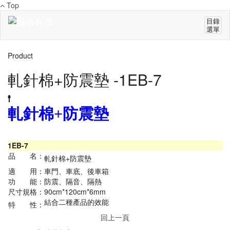
Top
目錄
選單
Product
軋針棉+防震墊 -1EB-7
軋針棉+防震墊
1EB-7
品 名：
軋針棉+防震墊
適 用：
車門、車底、後車箱
功 能：
防震、隔音、隔熱
尺寸規格：
90cm*120cm*6mm
結合二種產品的效能
特 性：
回上一頁